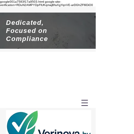
google001a7583f17a9503.html google-site-
verification=RDuN2AMPYDpFlUKqmajBfaXgYqnVE-arDGhZFl9DiO0
Dedicated,
Focused on
Compliance