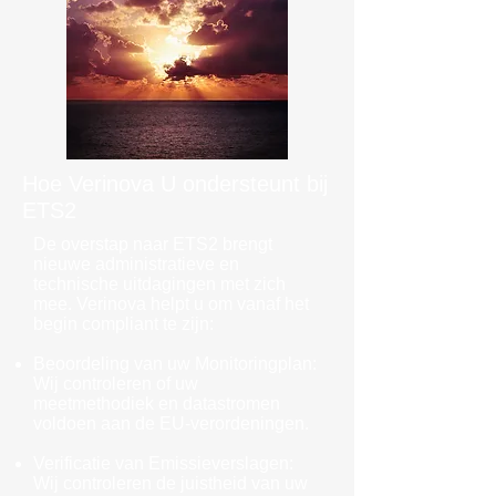
Hoe Verinova U ondersteunt bij
ETS2
De overstap naar ETS2 brengt
nieuwe administratieve en
technische uitdagingen met zich
mee. Verinova helpt u om vanaf het
begin compliant te zijn:
Beoordeling van uw Monitoringplan:
Wij controleren of uw
meetmethodiek en datastromen
voldoen aan de EU-verordeningen.
Verificatie van Emissieverslagen:
Wij controleren de juistheid van uw