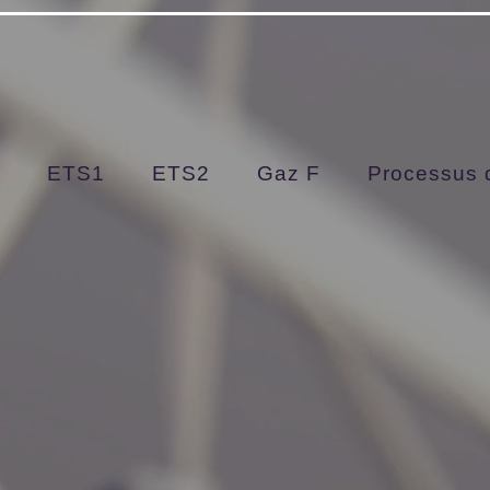
arDGhZFl9DiO0
l
ETS1
ETS2
Gaz F
Processus d
À propos de nou
Trouver l'inspiration à chaque tournant