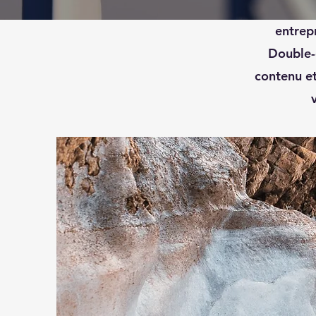
Voici vot
entrepr
Double-
contenu et