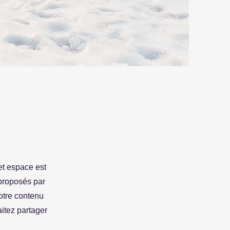
Cet espace est
 proposés par
otre contenu
itez partager