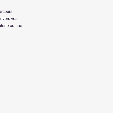
arcours
envers vos
alerie ou une