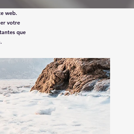
nter votre
ite web.
er votre
rtantes que
.